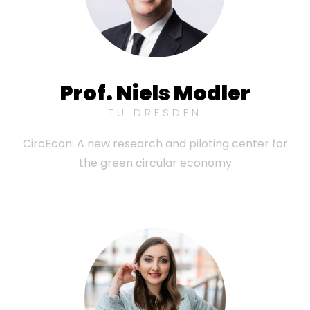
Prof. Niels Modler
TU DRESDEN
CircEcon: A new research and piloting center for
the green circular economy