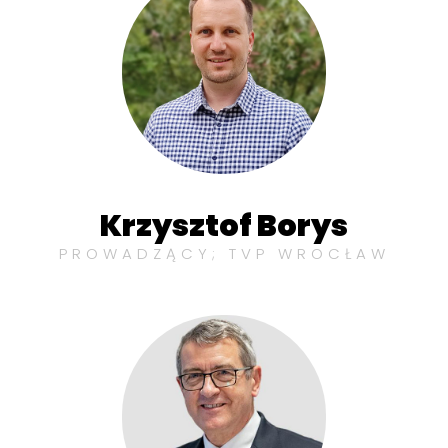
Krzysztof Borys
PROWADZĄCY; TVP WROCŁAW