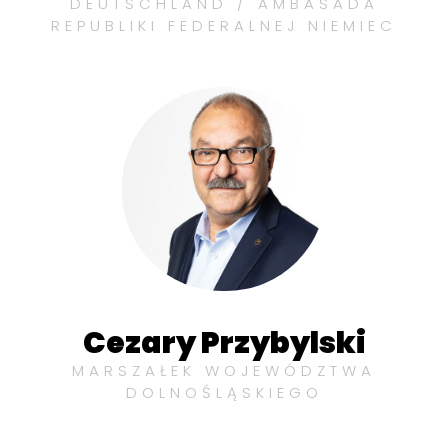
DEUTSCHLAND / AMBASADA
REPUBLIKI FEDERALNEJ NIEMIEC
Cezary Przybylski
MARSZAŁEK WOJEWÓDZTWA
DOLNOŚLĄSKIEGO