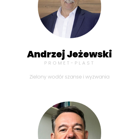
Andrzej Jeżewski
PROMET-PLAST
Zielony wodór szanse i wyzwania