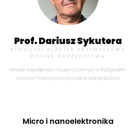
Prof. Dariusz Sykutera
BYDGOSKI KLASTER PRZEMYSŁOWY
DOLINA NARZĘDZIOWA
Model współpracy nauka-przemysł w Bydgoskim
Klastrze Przemysłowym Dolina Narzędziowa
Micro i nanoelektronika