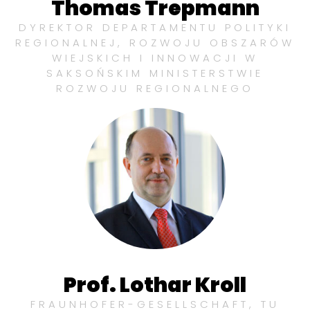
Thomas Trepmann
DYREKTOR DEPARTAMENTU POLITYKI
REGIONALNEJ, ROZWOJU OBSZARÓW
WIEJSKICH I INNOWACJI W
SAKSOŃSKIM MINISTERSTWIE
ROZWOJU REGIONALNEGO
Prof. Lothar Kroll
FRAUNHOFER-GESELLSCHAFT, TU