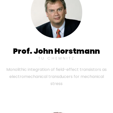
Prof. John Horstmann
TU CHEMNITZ
Monolithic integration of field-effect transistors as
electromechanical transducers for mechanical
stress