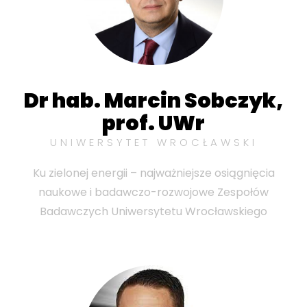
Dr hab. Marcin Sobczyk,
prof. UWr
UNIWERSYTET WROCŁAWSKI
Ku zielonej energii – najważniejsze osiągnięcia
naukowe i badawczo-rozwojowe Zespołów
Badawczych Uniwersytetu Wrocławskiego