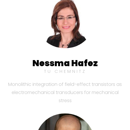
Nessma Hafez
TU CHEMNITZ
Monolithic integration of field-effect transistors as
electromechanical transducers for mechanical
stress