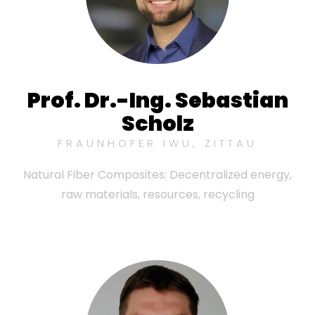
Prof. Dr.-Ing. Sebastian
Scholz
FRAUNHOFER IWU, ZITTAU
Natural Fiber Composites: Decentralized energy,
raw materials, resources, recycling