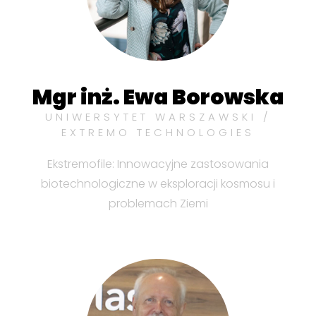
Mgr inż. Ewa Borowska
UNIWERSYTET WARSZAWSKI /
EXTREMO TECHNOLOGIES
Ekstremofile: Innowacyjne zastosowania
biotechnologiczne w eksploracji kosmosu i
problemach Ziemi