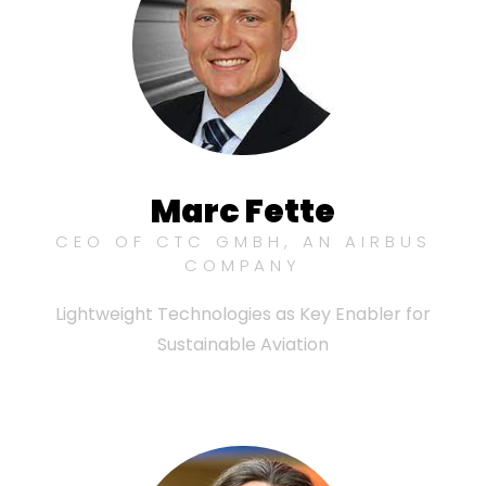
Marc Fette
CEO OF CTC GMBH, AN AIRBUS
COMPANY
Lightweight Technologies as Key Enabler for
Sustainable Aviation