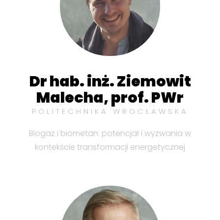
Dr hab. inż. Ziemowit
Malecha, prof. PWr
POLITECHNIKA WROCŁAWSKA
Biogaz i biometan: potencjał i wyzwania w
kontekście transformacji energetycznej