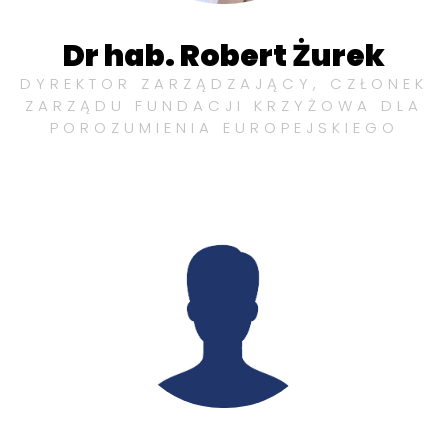
Dr hab. Robert Żurek
DYREKTOR ZARZĄDZAJĄCY, CZŁONEK
ZARZĄDU FUNDACJI KRZYŻOWA DLA
POROZUMIENIA EUROPEJSKIEGO