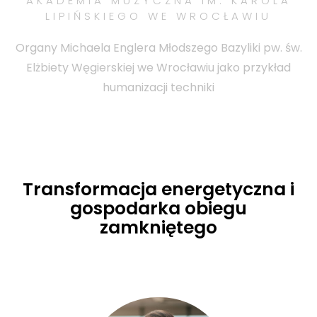
AKADEMIA MUZYCZNA IM. KAROLA
LIPIŃSKIEGO WE WROCŁAWIU
Organy Michaela Englera Młodszego Bazyliki pw. św.
Elżbiety Węgierskiej we Wrocławiu jako przykład
humanizacji techniki
Transformacja energetyczna i
gospodarka obiegu
zamkniętego