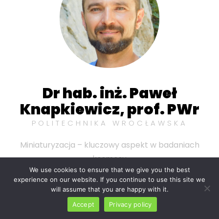
Dr hab. inż. Paweł
Knapkiewicz, prof. PWr
POLITECHNIKA WROCŁAWSKA
Miniaturyzacja – kluczowy aspekt w badaniach
kosmosu
We use cookies to ensure that we give you the best
experience on our website. If you continue to use this site we
will assume that you are happy with it.
Accept
Privacy policy